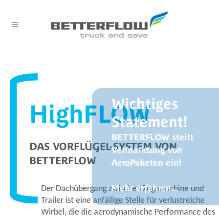
Wichtiges
HighFLOW
Statement!
BETTERFLOW stellt
DAS VORFLÜGEL-SYSTEM VON
Vermarktung von
BETTERFLOW
AeroPaketen ein!
Mehr erfahren...
Der Dachübergang zwischen Zugmaschine und
Trailer ist eine anfällige Stelle für verlustreiche
Wirbel, die die aerodynamische Performance des